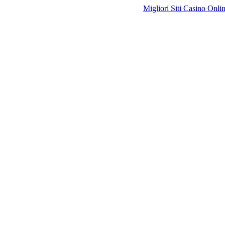
Migliori Siti Casino Onli