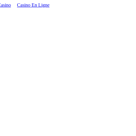
asino
Casino En Ligne