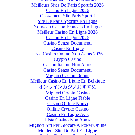
Meilleurs Sites De Paris Sportifs 2026
Casino En Ligne 2026
Classement Site Paris Sportif
Site De Paris Sportifs En Ligne
Nouveau Casino Francais En Ligne
Meilleur Casino En Ligne 2026
Casino En Ligne 2026
Casino Senza Documenti
Casino En Ligne
Lista Casino Online Non Aams 2026
Crypto Casino
Casino Italiani Non Aams
Casino Senza Documenti
Migliori Casino Online
Meilleur Casino En Ligne En Belgique
オンラインカジノおすすめ
Migliori Crypto Casino
Casino En Ligne Fiable
Casino Online Nuovi
Online Crypto Casino
Casino En Ligne Avis
Lista Casino Non Aams
Migliori Siti Per Giocare A Poker Online
Meilleur Site De Pari En Ligne