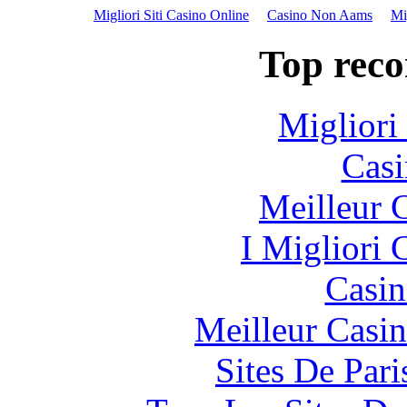
Migliori Siti Casino Online
Casino Non Aams
Mi
Top rec
Migliori
Casi
Meilleur 
I Migliori
Casin
Meilleur Casi
Sites De Pari