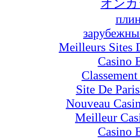
オンカ
плин
зарубежны
Meilleurs Sites 
Casino 
Classement 
Site De Pari
Nouveau Casin
Meilleur Cas
Casino 