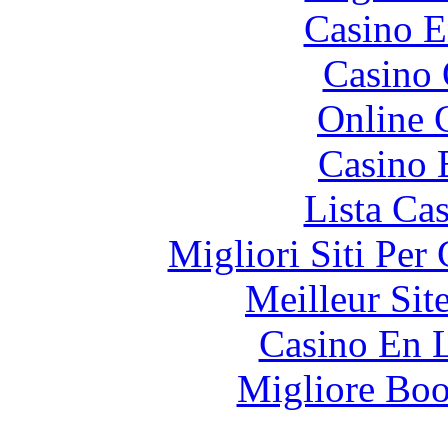
Casino E
Casino 
Online 
Casino 
Lista Ca
Migliori Siti Per
Meilleur Sit
Casino En L
Migliore Bo