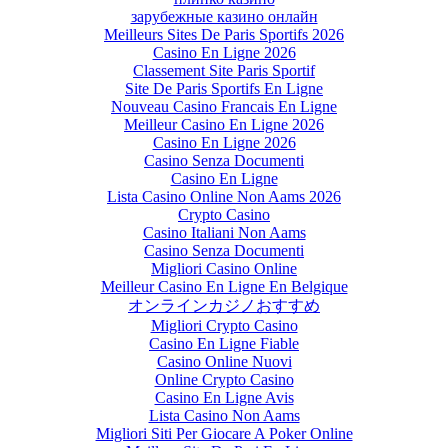
зарубежные казино онлайн
Meilleurs Sites De Paris Sportifs 2026
Casino En Ligne 2026
Classement Site Paris Sportif
Site De Paris Sportifs En Ligne
Nouveau Casino Francais En Ligne
Meilleur Casino En Ligne 2026
Casino En Ligne 2026
Casino Senza Documenti
Casino En Ligne
Lista Casino Online Non Aams 2026
Crypto Casino
Casino Italiani Non Aams
Casino Senza Documenti
Migliori Casino Online
Meilleur Casino En Ligne En Belgique
オンラインカジノおすすめ
Migliori Crypto Casino
Casino En Ligne Fiable
Casino Online Nuovi
Online Crypto Casino
Casino En Ligne Avis
Lista Casino Non Aams
Migliori Siti Per Giocare A Poker Online