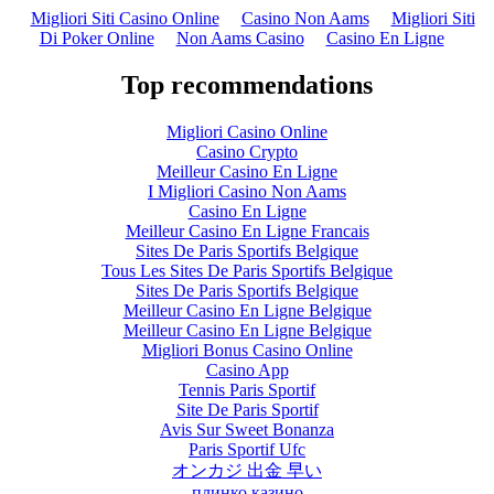
Migliori Siti Casino Online
Casino Non Aams
Migliori Siti
Di Poker Online
Non Aams Casino
Casino En Ligne
Top recommendations
Migliori Casino Online
Casino Crypto
Meilleur Casino En Ligne
I Migliori Casino Non Aams
Casino En Ligne
Meilleur Casino En Ligne Francais
Sites De Paris Sportifs Belgique
Tous Les Sites De Paris Sportifs Belgique
Sites De Paris Sportifs Belgique
Meilleur Casino En Ligne Belgique
Meilleur Casino En Ligne Belgique
Migliori Bonus Casino Online
Casino App
Tennis Paris Sportif
Site De Paris Sportif
Avis Sur Sweet Bonanza
Paris Sportif Ufc
オンカジ 出金 早い
плинко казино