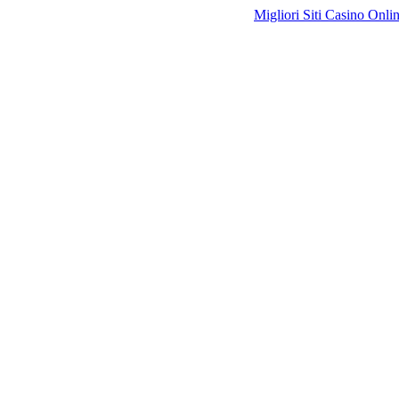
Migliori Siti Casino Onli