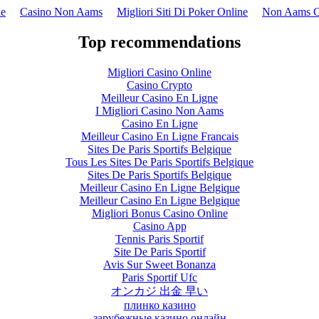
ne
Casino Non Aams
Migliori Siti Di Poker Online
Non Aams C
Top recommendations
Migliori Casino Online
Casino Crypto
Meilleur Casino En Ligne
I Migliori Casino Non Aams
Casino En Ligne
Meilleur Casino En Ligne Francais
Sites De Paris Sportifs Belgique
Tous Les Sites De Paris Sportifs Belgique
Sites De Paris Sportifs Belgique
Meilleur Casino En Ligne Belgique
Meilleur Casino En Ligne Belgique
Migliori Bonus Casino Online
Casino App
Tennis Paris Sportif
Site De Paris Sportif
Avis Sur Sweet Bonanza
Paris Sportif Ufc
オンカジ 出金 早い
плинко казино
зарубежные казино онлайн